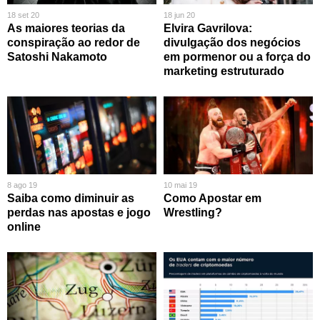
18 set 20
18 jun 20
As maiores teorias da
Elvira Gavrilova:
conspiração ao redor de
divulgação dos negócios
Satoshi Nakamoto
em pormenor ou a força do
marketing estruturado
8 ago 19
10 mai 19
Saiba como diminuir as
Como Apostar em
perdas nas apostas e jogo
Wrestling?
online