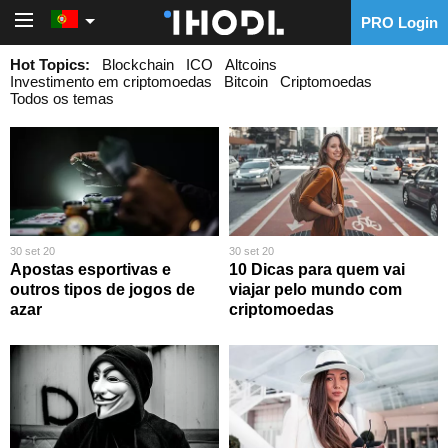
PRO Login
PRO Login
Hot Topics:
Blockchain
ICO
Altcoins
Investimento em criptomoedas
Bitcoin
Criptomoedas
Todos os temas
30 set 20
30 set 20
Apostas esportivas e
10 Dicas para quem vai
outros tipos de jogos de
viajar pelo mundo com
azar
criptomoedas