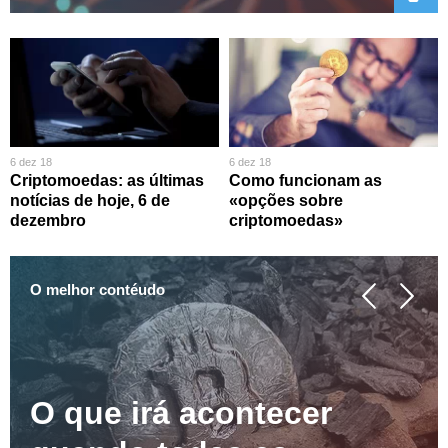
6 dez 18
6 dez 18
Criptomoedas: as últimas
Como funcionam as
notícias de hoje, 6 de
«opções sobre
dezembro
criptomoedas»
O melhor contéudo
O que irá acontecer