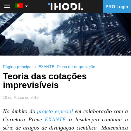
PRO Login
PRO Login
Página principal
EXANTE
,
Dicas de negociação
Teoria das cotações
imprevisíveis
10 de Março de 2016
No âmbito do
projeto especial
em colaboração com a
Corretora Prime
EXANTE
o Insider.pro continua a
série de artigos de divulgação científica "Matemática