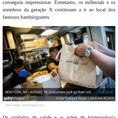
conseguiu impressionar. Entretanto, os millenials e os
membros da geração X continuam a ir ao local dos
famosos hambúrgueres.
View image
|
gettyimages.com
Os cuidados de saúde e as ações de biotecnologia