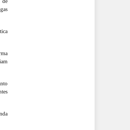
 de
lgas
tica
rma
riam
anto
ntes
inda