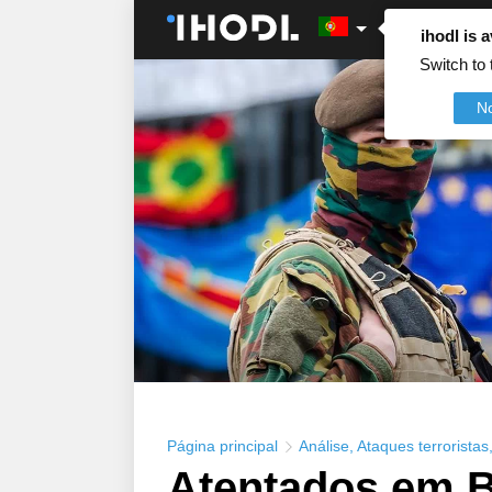
ihodl is a
Switch to 
N
Página principal
Análise
,
Ataques terroristas
Atentados em B