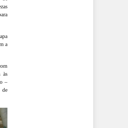
ezas
para
Papa
om a
 com
m às
to –
, de