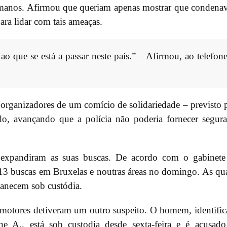
lmanos. Afirmou que queriam apenas mostrar que conden
ara lidar com tais ameaças.
o que se está a passar neste país.” – Afirmou, ao telefone
organizadores de um comício de solidariedade – previsto 
, avançando que a polícia não poderia fornecer segur
, expandiram as suas buscas. De acordo com o gabinet
 13 buscas em Bruxelas e noutras áreas no domingo. As qu
manecem sob custódia.
motores detiveram um outro suspeito. O homem, identifi
e A., está sob custodia desde sexta-feira e é acusad