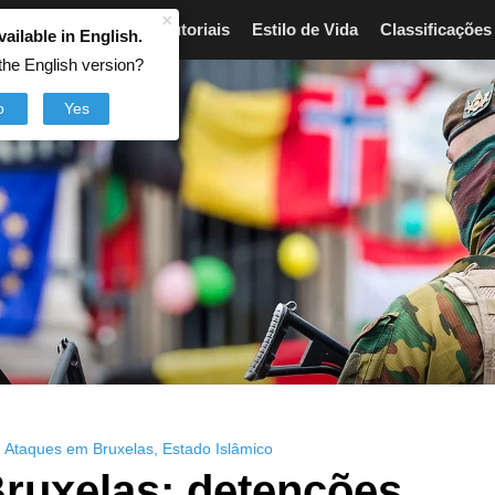
×
Artigos
Breves
Tutoriais
Estilo de Vida
Classificações
vailable in English.
the English version?
o
Yes
,
Ataques em Bruxelas
,
Estado Islâmico
ruxelas: detenções