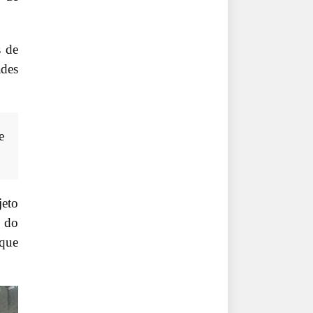
s de
ades
e
jeto
 do
que