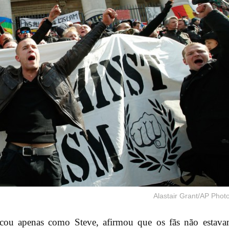
Alastair Grant/AP Phot
ficou apenas como Steve, afirmou que os fãs não estav