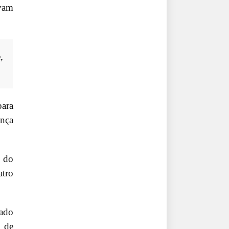
avam
,
para
ança
e do
atro
cado
o de