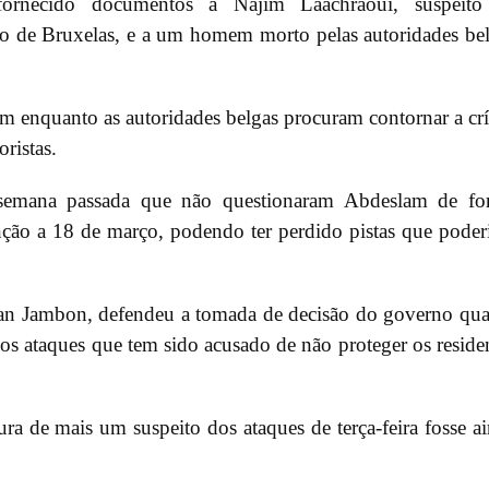
ornecido documentos a Najim Laachraoui, suspeito
o de Bruxelas, e a um homem morto pelas autoridades be
m enquanto as autoridades belgas procuram contornar a crí
ristas.
 semana passada que não questionaram Abdeslam de fo
nção a 18 de março, podendo ter perdido pistas que pode
Jan Jambon, defendeu a tomada de decisão do governo qu
os ataques que tem sido acusado de não proteger os reside
tura de mais um suspeito dos ataques de terça-feira fosse a