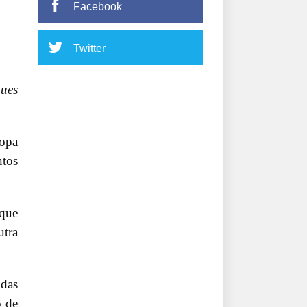
Facebook
Twitter
ques
ropa
ntos
 que
tra
idas
o de