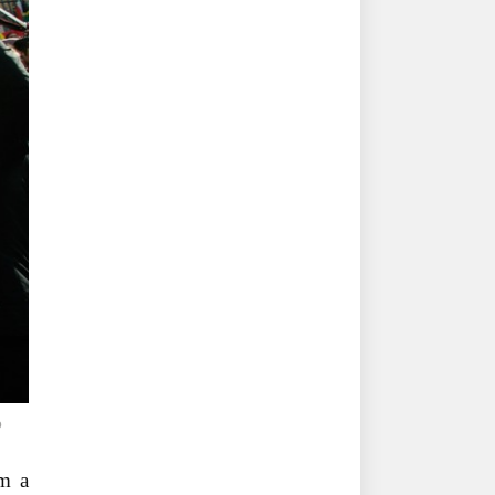
o
am a