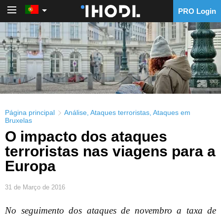
PRO Login
PRO Login
Página principal
Análise
,
Ataques terroristas
,
Ataques em
Bruxelas
O impacto dos ataques
terroristas nas viagens para a
Europa
31 de Março de 2016
No seguimento dos ataques de novembro a taxa de