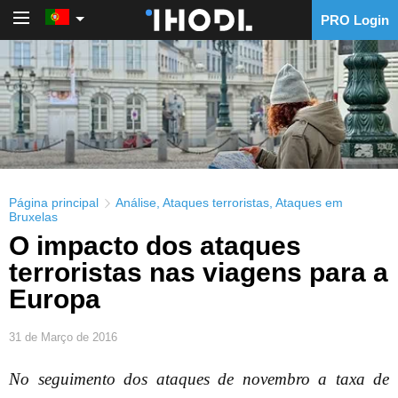
PRO Login
PRO Login
Página principal
Análise
,
Ataques terroristas
,
Ataques em
Bruxelas
O impacto dos ataques
terroristas nas viagens para a
Europa
31 de Março de 2016
No seguimento dos ataques de novembro a taxa de