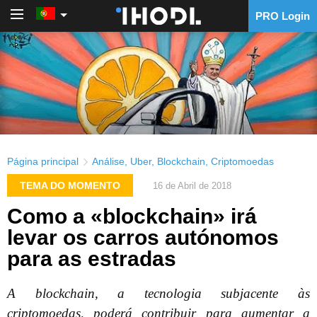
PRO Login
PRO Login
Página principal
Análise
,
Uber
,
Blockchain
,
Criptomoedas
TEMA DO MOMENTO
16 de Abril de 2018
Como a «blockchain» irá
levar os carros autónomos
para as estradas
A blockchain, a tecnologia subjacente às
criptomoedas, poderá contribuir para aumentar a