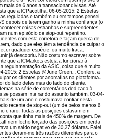
em mais de 6 anos a transacionar divisas. Até
ta que a ICPacotilha. 06-05-2015: 2 Estrelas
ras reguladas e também eu em tempos pensei
MAS depois de terem ganho a minha confiança (o
acontecer coisas estranhas e surpreendentes
am num episódio de stop-out repentino.
dentes com esta corretora e façam queixa de
rem, dado que eles têm a tendência de culpar o
erecer qualquer espécie, ou muito fraca,
nir já descobriu. Não costumo escrever sobre
te que a ICMarkets esteja a funcionar à
da regulamentação da ASIC, coisa que é muito
-04-2015: 2 Estrelas @June Green... Confere, a
lpar os clientes por anomalias na plataforma...
oi do lado deles mas do lado do cliente.
blemas na série de comentários dedicada à
rs se possam inteirar do assunto também. 03-04-
 mais de um ano e costumava confiar nesta
dio recente de stop-out (um de pelos menos 6
ho e raro. Todas as posições estavam em
 conta que tinha mais de 450% de margem. De
call nem fecho forçado das posições em perda
trava um saldo negativo de 30,27 dólares. Falei
entes deram-me três razões diferentes para o