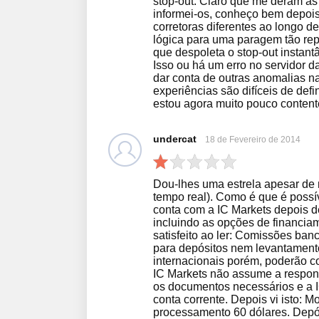
stop-out. Claro que me deram as 
informei-os, conheço bem depoi
corretoras diferentes ao longo 
lógica para uma paragem tão rep
que despoleta o stop-out instant
Isso ou há um erro no servidor d
dar conta de outras anomalias na
experiências são difíceis de defin
estou agora muito pouco contente
undercat
18 de Fevereiro de 2014
Dou-lhes uma estrela apesar de
tempo real). Como é que é possív
conta com a IC Markets depois de
incluindo as opções de financiam
satisfeito ao ler: Comissões ban
para depósitos nem levantamento
internacionais porém, poderão co
IC Markets não assume a respons
os documentos necessários e a I
conta corrente. Depois vi isto: M
processamento 60 dólares. Depós