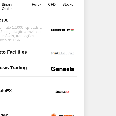
Binary
Forex
CFD
Stocks
Options
dFX
em até 1:1000, spreads a
0,2, negociação através de
os móveis, transações
ravés de ECN
to Facilities
esis Trading
pleFX
pen