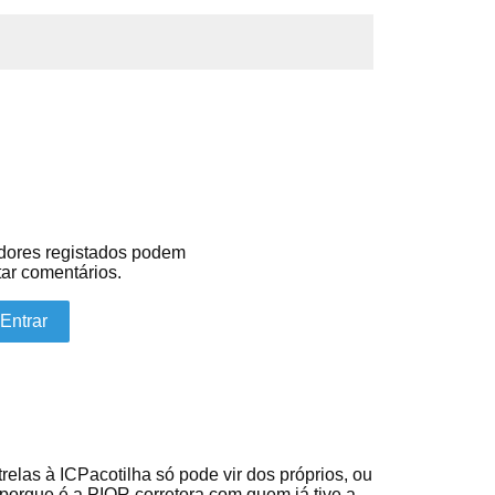
adores registados podem
ar comentários.
Entrar
relas à ICPacotilha só pode vir dos próprios, ou
rque é a PIOR corretora com quem já tive a