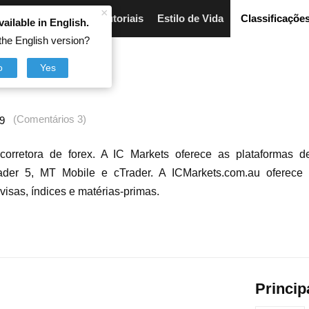
×
Artigos
Breves
Tutoriais
Estilo de Vida
Classificaçõe
vailable in English.
the English version?
ts
o
Yes
(Comentários 3)
9
orretora de forex. A IC Markets oferece as plataformas d
ader 5, MT Mobile e cTrader. A ICMarkets.com.au oferec
visas, índices e matérias-primas.
Princip