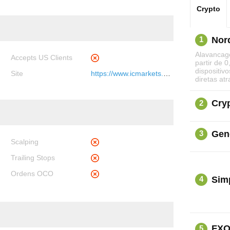
Crypto
Nor
1
Alavancag
Accepts US Clients
partir de 
dispositiv
Site
https://www.icmarkets.com
diretas at
Cryp
2
Gen
3
Scalping
Trailing Stops
Ordens OCO
Sim
4
FXO
5