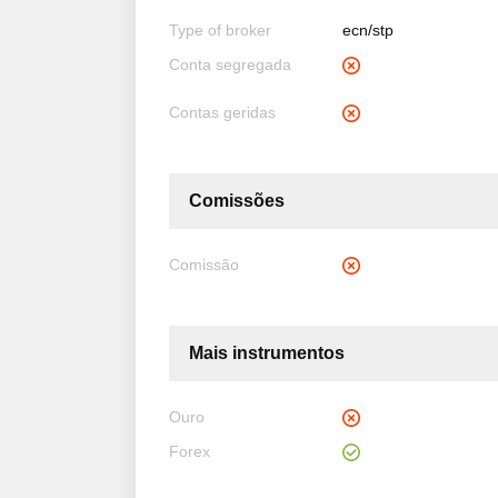
Type of broker
ecn/stp
Conta segregada
Contas geridas
Comissões
Comissão
Mais instrumentos
Ouro
Forex