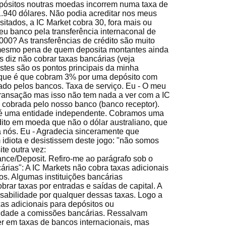
pósitos noutras moedas incorrem numa taxa de
1.940 dólares. Não podia acreditar nos meus
sitados, a IC Market cobra 30, fora mais ou
 banco pela transferência internaconal de
.000? As transferências de crédito são muito
 mesmo pena de quem deposita montantes ainda
s diz não cobrar taxas bancárias (veja
stes são os pontos principais da minha
rque é que cobram 3% por uma depósito com
do pelos bancos. Taxa de serviço. Eu - O meu
transação mas isso não tem nada a ver com a IC
a cobrada pelo nosso banco (banco receptor).
é uma entidade independente. Cobramos uma
dito em moeda que não o dólar australiano, que
a nós. Eu - Agradecia sinceramente que
idiota e desistissem deste jogo: "não somos
te outra vez:
ance/Deposit. Refiro-me ao parágrafo sob o
cárias": A IC Markets não cobra taxas adicionais
s. Algumas instituições bancárias
brar taxas por entradas e saídas de capital. A
abilidade por qualquer dessas taxas. Logo a
xas adicionais para depósitos ou
lidade a comissões bancárias. Ressalvam
er em taxas de bancos internacionais, mas