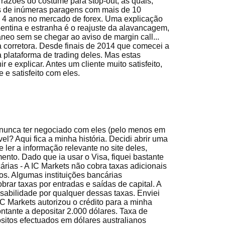
razões do costume para stop-out, as quais,
s de inúmeras paragens com mais de 10
de 4 anos no mercado de forex. Uma explicação
entina e estranha é o reajuste da alavancagem,
âneo sem se chegar ao aviso de margin call...
a corretora. Desde finais de 2014 que comecei a
 plataforma de trading deles. Mas estas
ir e explicar. Antes um cliente muito satisfeito,
 e satisfeito com eles.
 nunca ter negociado com eles (pelo menos em
el? Aqui fica a minha história. Decidi abrir uma
 ler a informação relevante no site deles,
ento. Dado que ia usar o Visa, fiquei bastante
cárias - A IC Markets não cobra taxas adicionais
s. Algumas instituições bancárias
brar taxas por entradas e saídas de capital. A
abilidade por qualquer dessas taxas. Enviei
C Markets autorizou o crédito para a minha
ontante a depositar 2.000 dólares. Taxa de
itos efectuados em dólares australianos