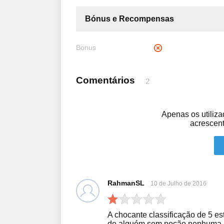
Bónus e Recompensas
Bonus
Comentários
2
Apenas os utiliz
acrescent
RahmanSL
10 de Julho de 2016
A chocante classificação de 5 est
de alguém sem noção nenhuma po