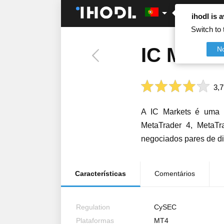
ihodl is a
Switch to 
IC Marke
N
3,7
A IC Markets é uma c
MetaTrader 4, MetaTr
negociados pares de di
Características
Comentários
Regulation
CySEC
Plataformas
MT4