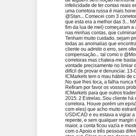
infelicidade de ter contas reais 
uma corretora russa é mais hones
@Stan... Comecei com 3 correto
que esta era a melhor das 3... 
fim da lua de mel) começaram a 
nas minhas contas, que culminar
Tenham muito cuidado, sejam pru
todas as anomalias que encontra
cliente ou admitir o erro, sem of
compensação... tal como o @Mou
corretoras mas chateia-me bastan
vontade precisamente no limiar 
difícil de provar e denunciar. 13
ICMarkets tem o mau hábito de cu
No que lhes toca, a falha nunca f
Refiram por favor os vossos pro
ICMarkets para que outros trade
2015: 2 Estrelas. Sou cliente há
corretora. Houve porém um episó
com eles) que acho muito estran
USD/CAD e eu estava a vigiar a
repente, e sem qualquer margin 
maior, a conta ficou vazia e mos
com o Apoio e três pessoas difer