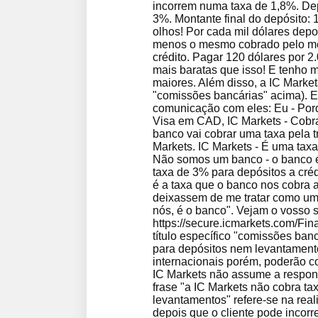
incorrem numa taxa de 1,8%. De
3%. Montante final do depósito: 
olhos! Por cada mil dólares depo
menos o mesmo cobrado pelo meu
crédito. Pagar 120 dólares por 2
mais baratas que isso! E tenho
maiores. Além disso, a IC Market
"comissões bancárias" acima). E
comunicação com eles: Eu - Po
Visa em CAD, IC Markets - Cobra
banco vai cobrar uma taxa pela 
Markets. IC Markets - É uma tax
Não somos um banco - o banco 
taxa de 3% para depósitos a cré
é a taxa que o banco nos cobra 
deixassem de me tratar como um 
nós, é o banco". Vejam o vosso si
https://secure.icmarkets.com/Fin
título específico "comissões ban
para depósitos nem levantamento
internacionais porém, poderão co
IC Markets não assume a respons
frase "a IC Markets não cobra ta
levantamentos" refere-se na rea
depois que o cliente pode incorr