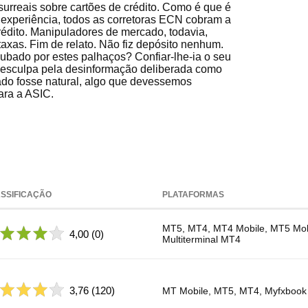
surreais sobre cartões de crédito. Como é que é
 experiência, todos as corretoras ECN cobram a
édito. Manipuladores de mercado, todavia,
taxas. Fim de relato. Não fiz depósito nenhum.
ubado por estes palhaços? Confiar-lhe-ia o seu
esculpa pela desinformação deliberada como
do fosse natural, algo que devessemos
ara a ASIC.
SSIFICAÇÃO
PLATAFORMAS
MT5, MT4, MT4 Mobile, MT5 Mob
4,00
(0)
Multiterminal MT4
3,76
(120)
MT Mobile, MT5, MT4, Myfxbook