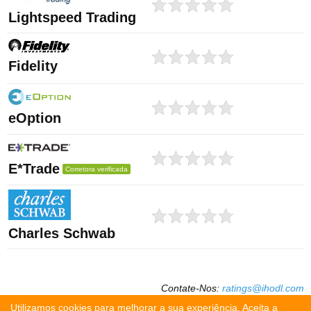
Lightspeed Trading
Fidelity
eOption
E*Trade
Corretora verificada
Charles Schwab
Contate-Nos:
ratings@ihodl.com
Utilizamos cookies para melhorar a sua experiência. Aceita a