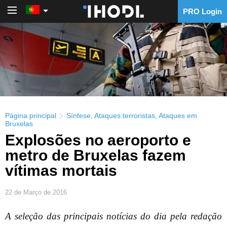
PRO Login
PRO Login
Página principal
Síntese
,
Ataques terroristas
,
Ataques em
Bruxelas
Explosões no aeroporto e
metro de Bruxelas fazem
vítimas mortais
22 de Março de 2016
A seleção das principais notícias do dia pela redação