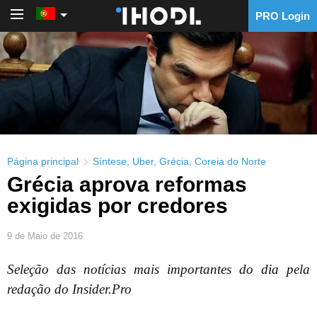
PRO Login
PRO Login
Página principal
Síntese
,
Uber
,
Grécia
,
Coreia do Norte
Grécia aprova reformas
exigidas por credores
9 de Maio de 2016
Seleção das notícias mais importantes do dia pela
redação do Insider.Pro