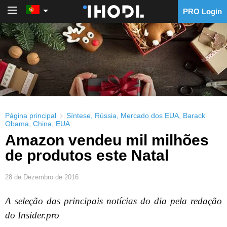
PRO Login
PRO Login
Página principal
Síntese
,
Rússia
,
Mercado dos EUA
,
Barack
Obama
,
China
,
EUA
Amazon vendeu mil milhões
de produtos este Natal
28 de Dezembro de 2016
A seleção das principais notícias do dia pela redação
do Insider.pro