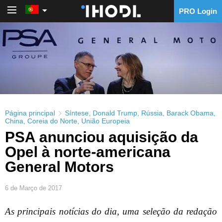
PRO Login
PRO Login
Página principal
Síntese
,
Donald Trump
,
Rússia
,
Barack Obama
,
China
,
Coreia do Norte
,
União Europeia
PSA anunciou aquisição da
Opel à norte-americana
General Motors
6 de Março de 2017
As principais notícias do dia, uma seleção da redação