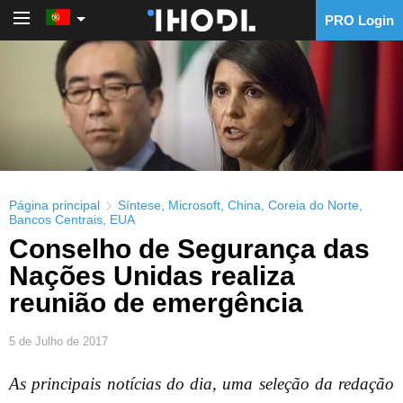
PRO Login
PRO Login
Página principal
Síntese
,
Microsoft
,
China
,
Coreia do Norte
,
Bancos Centrais
,
EUA
Conselho de Segurança das
Nações Unidas realiza
reunião de emergência
5 de Julho de 2017
As principais notícias do dia, uma seleção da redação