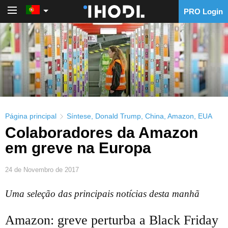
PRO Login
PRO Login
Página principal
Síntese
,
Donald Trump
,
China
,
Amazon
,
EUA
Colaboradores da Amazon
em greve na Europa
24 de Novembro de 2017
Uma seleção das principais notícias desta manhã
Amazon: greve perturba a Black Friday