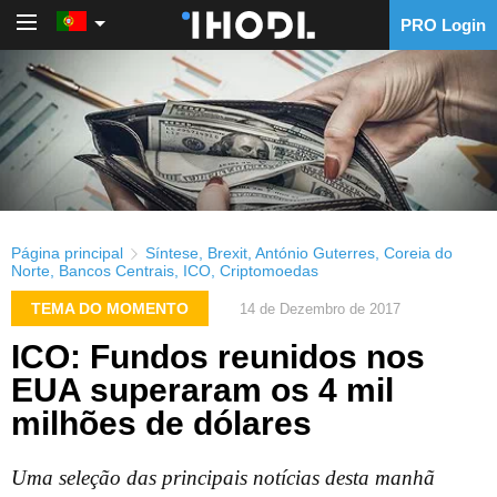
PRO Login
PRO Login
Página principal
Síntese
,
Brexit
,
António Guterres
,
Coreia do
Norte
,
Bancos Centrais
,
ICO
,
Criptomoedas
TEMA DO MOMENTO
14 de Dezembro de 2017
ICO: Fundos reunidos nos
EUA superaram os 4 mil
milhões de dólares
Uma seleção das principais notícias desta manhã