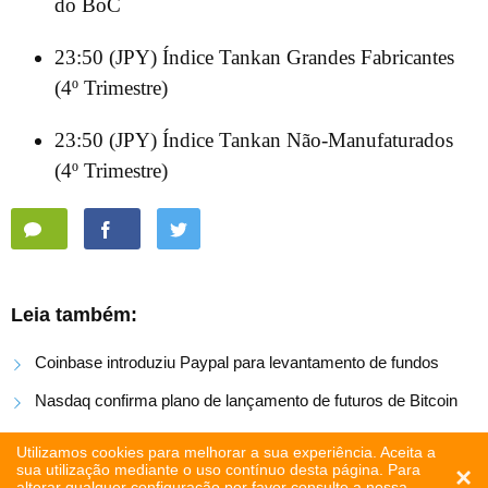
do BoC
23:50 (JPY) Índice Tankan Grandes Fabricantes
(4º Trimestre)
23:50 (JPY) Índice Tankan Não-Manufaturados
(4º Trimestre)
Leia também:
Coinbase introduziu Paypal para levantamento de fundos
Nasdaq confirma plano de lançamento de futuros de Bitcoin
Criptomoedas: as últimas notícias de hoje, 6 de dezembro
Utilizamos cookies para melhorar a sua experiência. Aceita a
sua utilização mediante o uso contínuo desta página. Para
×
alterar qualquer configuração por favor consulte a
nossa