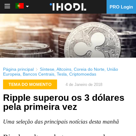
PRO Login
PRO Login
Página principal
Síntese
,
Altcoins
,
Coreia do Norte
,
União
Europeia
,
Bancos Centrais
,
Tesla
,
Criptomoedas
TEMA DO MOMENTO
4 de Janeiro de 2018
Ripple superou os 3 dólares
pela primeira vez
Uma seleção das principais notícias desta manhã