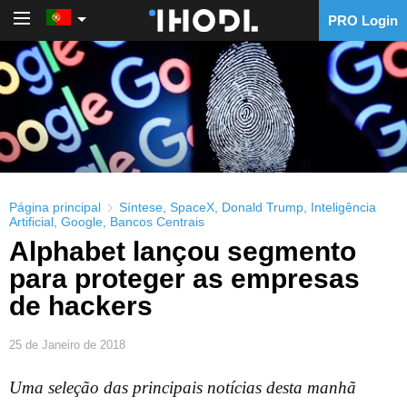
PRO Login
PRO Login
Página principal
Síntese
,
SpaceX
,
Donald Trump
,
Inteligência
Artificial
,
Google
,
Bancos Centrais
Alphabet lançou segmento
para proteger as empresas
de hackers
25 de Janeiro de 2018
Uma seleção das principais notícias desta manhã