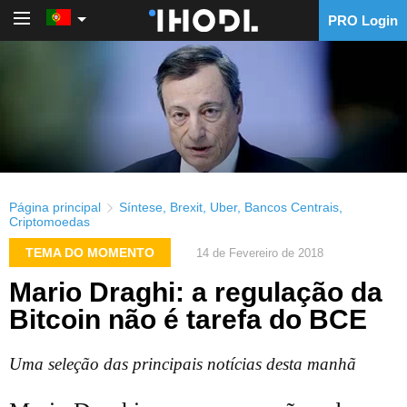
PRO Login
PRO Login
Página principal
Síntese
,
Brexit
,
Uber
,
Bancos Centrais
,
Criptomoedas
TEMA DO MOMENTO
14 de Fevereiro de 2018
Mario Draghi: a regulação da
Bitcoin não é tarefa do BCE
Uma seleção das principais notícias desta manhã