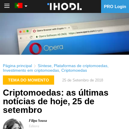
PRO Login
PRO Login
Página principal
Síntese
,
Plataformas de criptomoedas
,
Investimento em criptomoedas
,
Criptomoedas
TEMA DO MOMENTO
25 de Setembro de 2018
Criptomoedas: as últimas
notícias de hoje, 25 de
setembro
Filipa Sousa
Editora