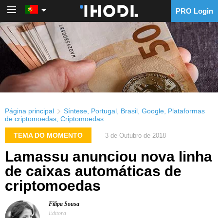
PRO Login
PRO Login
Página principal
Síntese
,
Portugal
,
Brasil
,
Google
,
Plataformas
de criptomoedas
,
Criptomoedas
TEMA DO MOMENTO
3 de Outubro de 2018
Lamassu anunciou nova linha
de caixas automáticas de
criptomoedas
Filipa Sousa
Editora