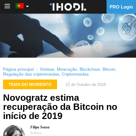
PRO Login
PRO Login
Página principal
Síntese
,
Mineração
,
Blockchain
,
Bitcoin
,
Regulação das criptomoedas
,
Criptomoedas
TEMA DO MOMENTO
22 de Outubro de 2018
Novogratz estima
recuperação da Bitcoin no
início de 2019
Filipa Sousa
Editora