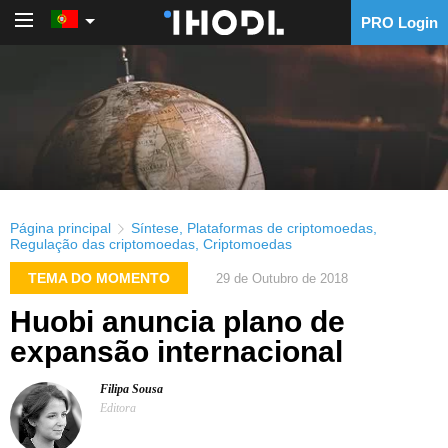
PRO Login
PRO Login
Página principal
Síntese
,
Plataformas de criptomoedas
,
Regulação das criptomoedas
,
Criptomoedas
TEMA DO MOMENTO
29 de Outubro de 2018
Huobi anuncia plano de
expansão internacional
Filipa Sousa
Editora