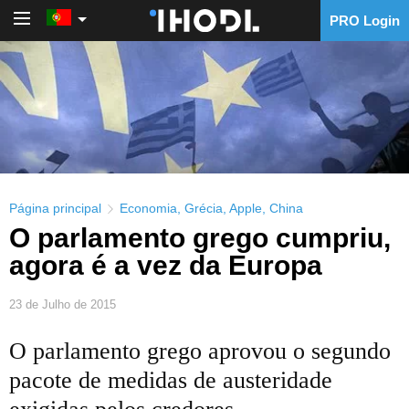
PRO Login
PRO Login
Página principal
Economia
,
Grécia
,
Apple
,
China
O parlamento grego cumpriu,
agora é a vez da Europa
23 de Julho de 2015
O parlamento grego aprovou o segundo
pacote de medidas de austeridade