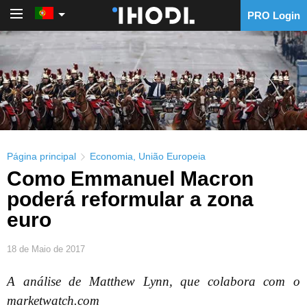
PRO Login
PRO Login
Página principal
Economia
,
União Europeia
Como Emmanuel Macron
poderá reformular a zona
euro
18 de Maio de 2017
A análise de Matthew Lynn, que colabora com o
marketwatch.com