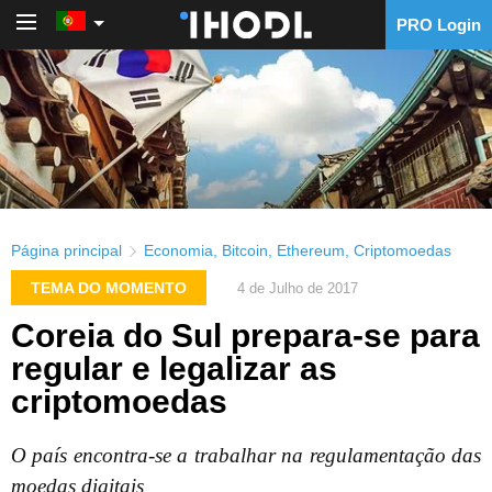
PRO Login
PRO Login
Página principal
Economia
,
Bitcoin
,
Ethereum
,
Criptomoedas
TEMA DO MOMENTO
4 de Julho de 2017
Coreia do Sul prepara-se para
regular e legalizar as
criptomoedas
O país encontra-se a trabalhar na regulamentação das
moedas digitais