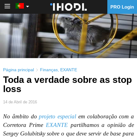
PRO Login
PRO Login
Página principal
Finanças
,
EXANTE
Toda a verdade sobre as stop
loss
14 de Abril de 2016
No âmbito do
projeto especial
em colaboração com a
Corretora Prime
EXANTE
partilhamos a opinião de
Sergey Golubitsky sobre o que deve servir de base para