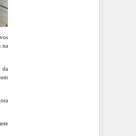
ivos
s na
A da
a um
gora
ante