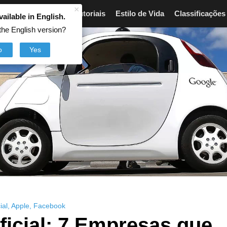
×
Artigos
Breves
Tutoriais
Estilo de Vida
Classificações
vailable in English.
the English version?
o
Yes
ial
,
Apple
,
Facebook
ificial: 7 Empresas que