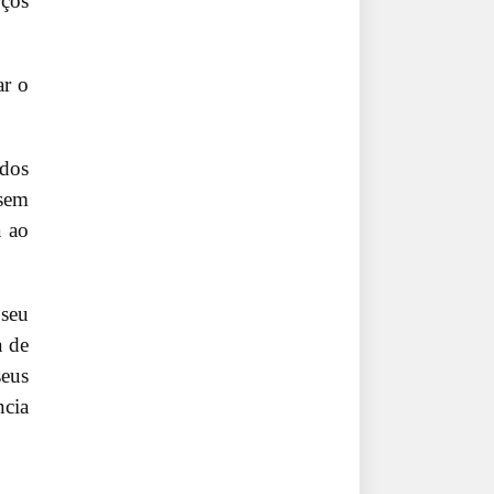
rços
ar o
 dos
 sem
a ao
 seu
a de
eus
ncia