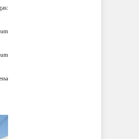
gas:
– um
o um
essa