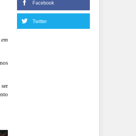
Facebook
Twitter
 em
emos
 ser
ento