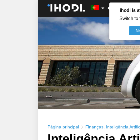
ihodl is a
Switch to 
N
Página principal
Finanças
,
Inteligência Artific
Inteligência Art