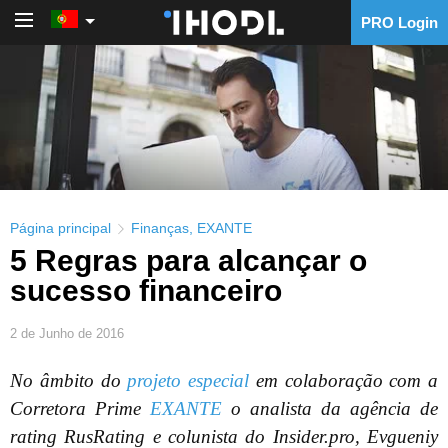
PRO Login
PRO Login
Página principal
Finanças
,
EXANTE
5 Regras para alcançar o
sucesso financeiro
2 de Junho de 2016
No âmbito do
projeto especial
em colaboração com a
Corretora Prime
EXANTE
o analista da agência de
rating RusRating e colunista do Insider.pro, Evgueniy