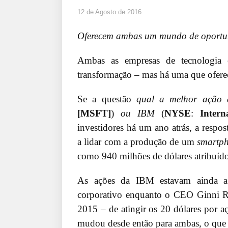
12 de Agosto de 2016
Oferecem ambas um mundo de oportun
Ambas as empresas de tecnologia e
transformação – mas há uma que ofere
Se a questão
qual a melhor ação a
[MSFT]
)
ou IBM
(
NYSE
:
Inter
investidores há um ano atrás, a respo
a lidar com a produção de um
smartp
como 940 milhões de dólares atribuídos
As ações da IBM estavam ainda a
corporativo enquanto o CEO Ginni Ro
2015 – de atingir os 20 dólares por aç
mudou desde então para ambas, o que 