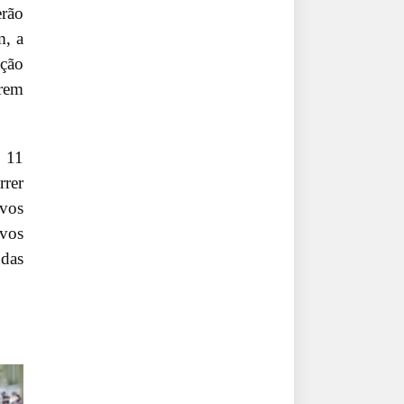
rão
m, a
ção
arem
u 11
rrer
ivos
ivos
ndas