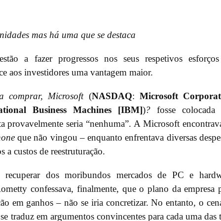
idades mas há uma que se destaca
stão a fazer progressos nos seus respetivos esforços
ce aos investidores uma vantagem maior.
 comprar, Microsoft
(
NASDAQ
:
Microsoft Corporat
national Business Machines [IBM]
)
?
fosse colocada 
sta provavelmente seria “nenhuma”. A Microsoft encontrav
hone
que não vingou – enquanto enfrentava diversas despe
 a custos de reestruturação.
 recuperar dos moribundos mercados de PC e hardw
metty confessava, finalmente, que o plano da empresa 
ão em ganhos – não se iria concretizar. No entanto, o cen
se traduz em argumentos convincentes para cada uma das t