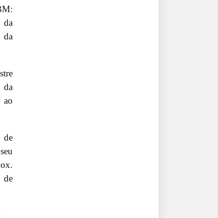
IBM:
s da
o da
stre
5 da
s ao
o de
 seu
box.
s de