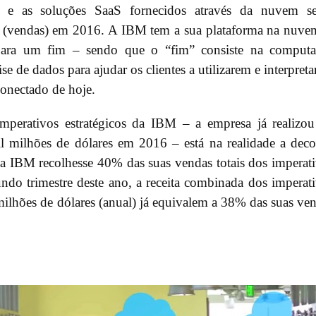
 e as soluções SaaS fornecidos através da nuvem se
s (vendas) em 2016. A IBM tem a sua plataforma na nuve
ara um fim – sendo que o “fim” consiste na computa
ise de dados para ajudar os clientes a utilizarem e interpret
onectado de hoje.
mperativos estratégicos da IBM – a empresa já realizo
l milhões de dólares em 2016 – está na realidade a deco
 a IBM recolhesse 40% das suas vendas totais dos imperat
undo trimestre deste ano, a receita combinada dos imperat
milhões de dólares (anual) já equivalem a 38% das suas ve