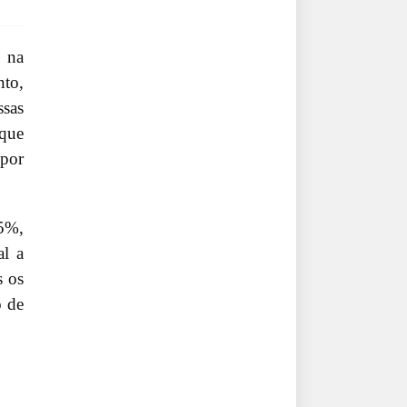
 na
nto,
ssas
 que
 por
5%,
al a
s os
o de