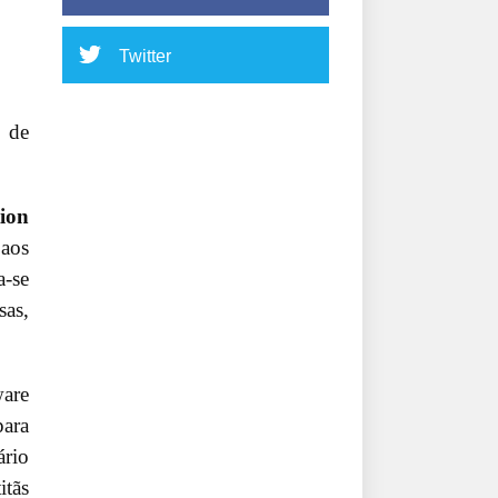
Twitter
 de
ion
aos
a-se
sas,
are
para
ário
itãs