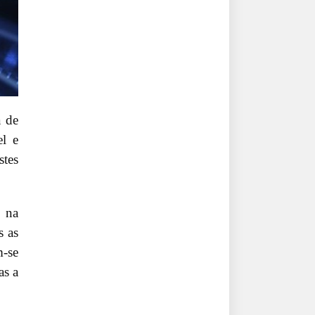
a de
el e
stes
s na
s as
m-se
as a