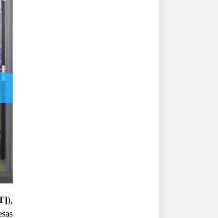
T]
),
esas