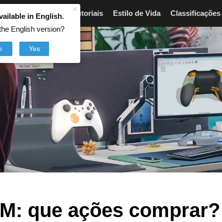
×
Artigos
Breves
Tutoriais
Estilo de Vida
Classificações
vailable in English.
the English version?
o
Yes
IBM: que ações comprar?