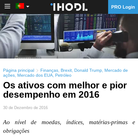
PRO Login
PRO Login
Página principal
Finanças
,
Brexit
,
Donald Trump
,
Mercado de
ações
,
Mercado dos EUA
,
Petróleo
Os ativos com melhor e pior
desempenho em 2016
30 de Dezembro de 2016
Ao nível de moedas, índices, matérias-primas e
obrigações