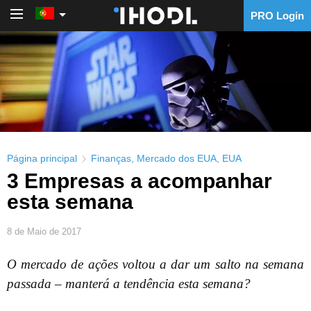
PRO Login
PRO Login
Página principal
Finanças
,
Mercado dos EUA
,
EUA
3 Empresas a acompanhar
esta semana
8 de Maio de 2017
O mercado de ações voltou a dar um salto na semana
passada – manterá a tendência esta semana?