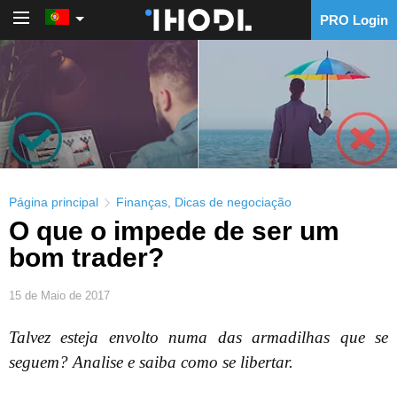
PRO Login
PRO Login
Página principal
Finanças
,
Dicas de negociação
O que o impede de ser um
bom trader?
15 de Maio de 2017
Talvez esteja envolto numa das armadilhas que se
seguem? Analise e saiba como se libertar.