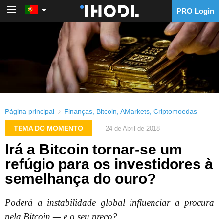
PRO Login
PRO Login
Página principal
Finanças
,
Bitcoin
,
AMarkets
,
Criptomoedas
TEMA DO MOMENTO
24 de Abril de 2018
Irá a Bitcoin tornar-se um
refúgio para os investidores à
semelhança do ouro?
Poderá a instabilidade global influenciar a procura
pela Bitcoin — e o seu preço?