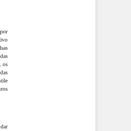
 por
tivo
lsas
 das
, os
 das
tile
uros
udar