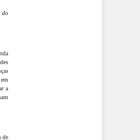
o do
inda
ades
nças
o em
ar a
ssam
s de