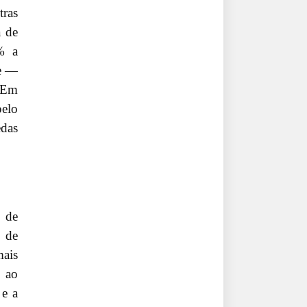
tras
a de
% a
se —
 Em
pelo
edas
e de
s de
mais
 ao
 e a