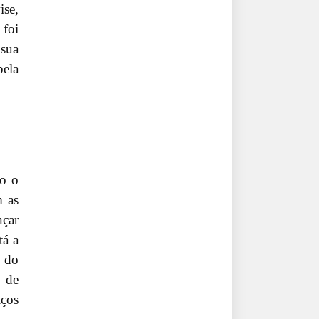
ise,
foi
sua
pela
mo o
m as
nçar
tá a
s do
 de
iços