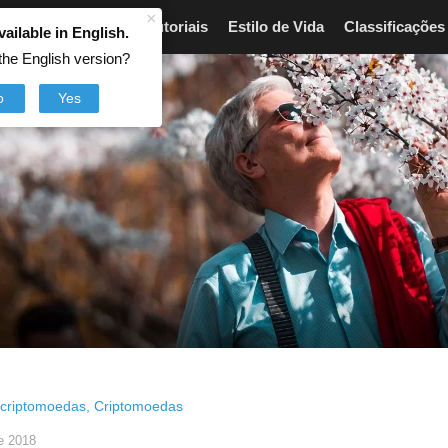
×
Artigos
Breves
Tutoriais
Estilo de Vida
Classificações
vailable in English.
the English version?
o
Yes
 criptomoedas
,
Criptomoedas
e 2018