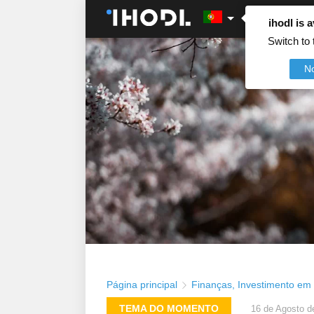
ihodl is a
Switch to 
N
Página principal
Finanças
,
Investimento em
TEMA DO MOMENTO
16 de Agosto d