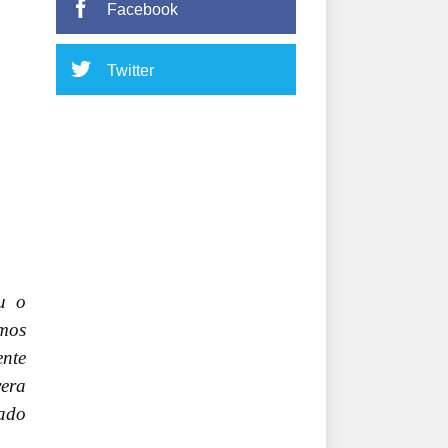
Facebook
Twitter
u o
amos
ente
vera
cado