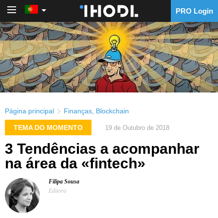
PRO Login
PRO Login
Página principal
Finanças
,
Blockchain
TEMA DO MOMENTO
19 de Outubro de 2018
3 Tendências a acompanhar
na área da «fintech»
Filipa Sousa
Editora