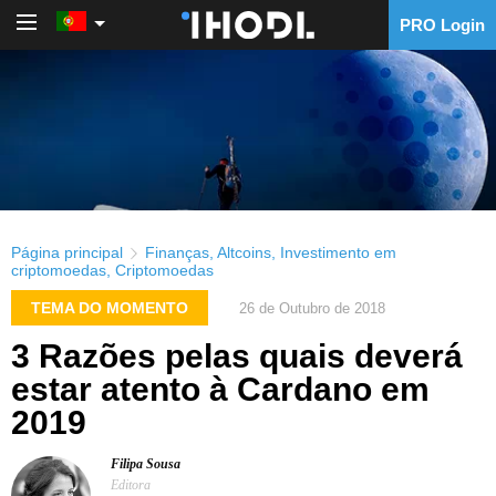
PRO Login
PRO Login
Página principal
Finanças
,
Altcoins
,
Investimento em
criptomoedas
,
Criptomoedas
TEMA DO MOMENTO
26 de Outubro de 2018
3 Razões pelas quais deverá
estar atento à Cardano em
2019
Filipa Sousa
Editora