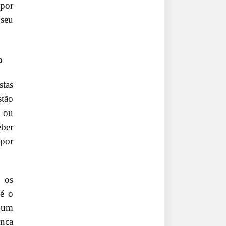
 por
 seu
o
stas
stão
, ou
eber
 por
a os
 é o
r um
unca