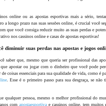
nos online ou as apostas esportivas mais a sério, tent
 a longo prazo nas suas sessões online, é crucial você se
com que você consiga reduzir muito as suas perdas e poten
ativo nos cassinos online e casas de apostas esportivas!
ê diminuir suas perdas nas apostas e jogos onl
cê saber que, mesmo que queria ser profissional das apo
 que apostar ou jogar com o dinheiro que você pode per
e coisas essenciais para sua qualidade de vida, como é p
line
. Esse é o primeiro passo para sua desgraça, se não t
que qualquer pessoa, mesmo o melhor profissional do m
s anos com
apostaesportiva
e cassinos online, tem muitos 