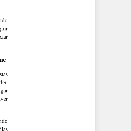
ando
guir
ciar
ine
stas
der.
agar
iver
undo
dias