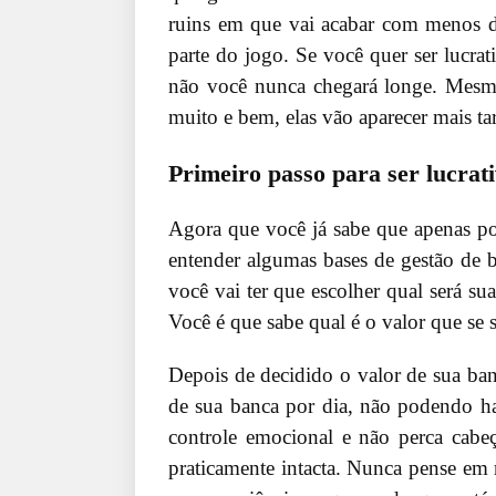
ruins em que vai acabar com menos d
parte do jogo. Se você quer ser lucrat
não você nunca chegará longe. Mesmo
muito e bem, elas vão aparecer mais ta
Primeiro passo para ser lucrat
Agora que você já sabe que apenas pod
entender algumas bases de gestão de b
você vai ter que escolher qual será sua
Você é que sabe qual é o valor que se s
Depois de decidido o valor de sua ba
de sua banca por dia, não podendo ha
controle emocional e não perca cabe
praticamente intacta. Nunca pense em 