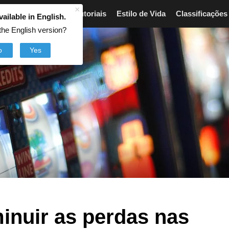
×
Artigos
Breves
Tutoriais
Estilo de Vida
Classificações
vailable in English.
the English version?
o
Yes
inuir as perdas nas