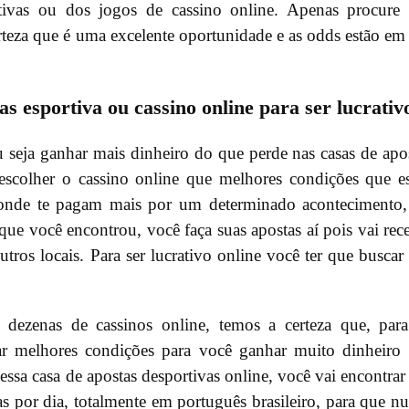
ortivas ou dos jogos de cassino online. Apenas procure
teza que é uma excelente oportunidade e as odds estão em
s esportiva ou cassino online para ser lucrativ
u seja ganhar mais dinheiro do que perde nas casas de apo
escolher o cassino online que melhores condições que e
 onde te pagam mais por um determinado acontecimento
ue você encontrou, você faça suas apostas aí pois vai rec
ros locais. Para ser lucrativo online você ter que buscar
dezenas de cassinos online, temos a certeza que, par
dar melhores condições para você ganhar muito dinheiro
ssa casa de apostas desportivas online, você vai encontra
as por dia, totalmente em português brasileiro, para que n