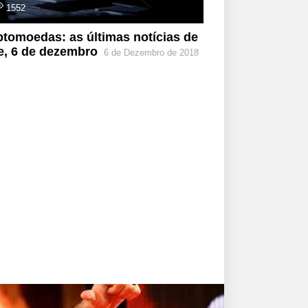
1552
ptomoedas: as últimas notícias de
e, 6 de dezembro
6 de Dezembro de 2018