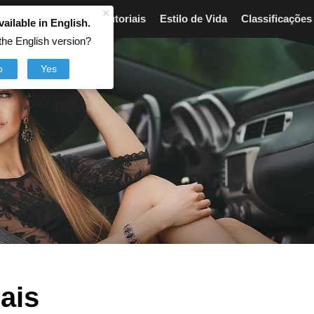
×
Artigos
Breves
Tutoriais
Estilo de Vida
Classificações
vailable in English.
the English version?
o
Yes
gais