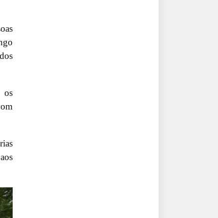
soas
ongo
 dos
, os
 bom
rias
 aos