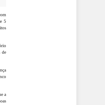
 com
 e 5
itos
ório
s de
ança
inco
ue a
soas