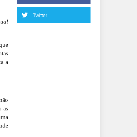
Twitter
Qual
 que
ntas
ta a
 não
o as
 uma
ende