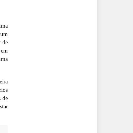
 uma
, um
r de
 em
 uma
eira
rios
s de
star