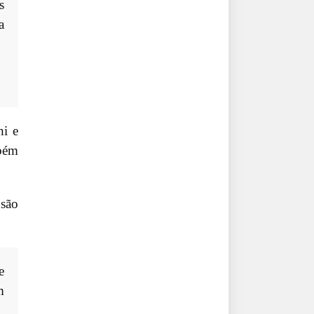
s
a
hi e
mbém
 são
e
m