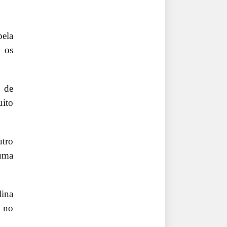
ela
o os
, de
uito
utro
 uma
lina
a no