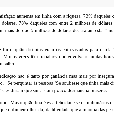
atisfação aumenta em linha com a riqueza: 73% daqueles
 dólares, 78% daqueles com entre 2 milhões de dólares
m mais do que 5 milhões de dólares declararam estar “mu
foi o quão distintos eram os entrevistados para o relat
a. Muitas vezes têm trabalhos que envolvem muitas hora
trabalho.
edicação não é tanto por ganância mas mais por insegur
o. “Se perguntar às pessoas ‘Se soubesse que tinha mais c
e?’ eles diriam que sim. É um pouco desmancha-prazeres.”
tório. Mas o quão boa é essa felicidade se os milionários q
ue o dinheiro lhes dá, da liberdade que a maioria das pes