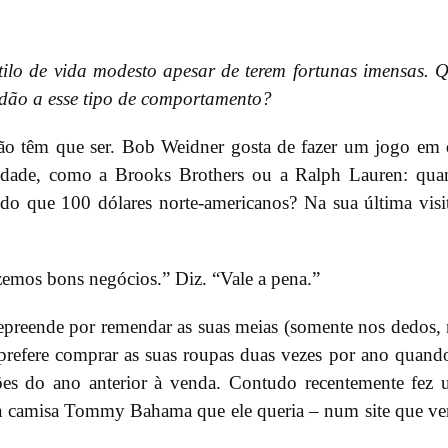
ilo de vida modesto apesar de terem fortunas imensas. 
s dão a esse tipo de comportamento?
não têm que ser. Bob Weidner gosta de fazer um jogo em
alidade, como a Brooks Brothers ou a Ralph Lauren: qua
do que 100 dólares norte-americanos? Na sua última visi
zemos bons negócios.” Diz. “Vale a pena.”
epreende por remendar as suas meias (somente nos dedos,
 prefere comprar as suas roupas duas vezes por ano quand
ções do ano anterior à venda. Contudo recentemente fez
a camisa Tommy Bahama que ele queria – num site que v