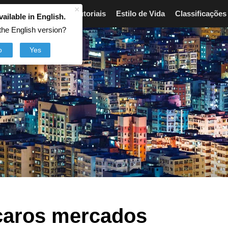
×
Artigos
Breves
Tutoriais
Estilo de Vida
Classificações
vailable in English.
the English version?
o
Yes
caros mercados