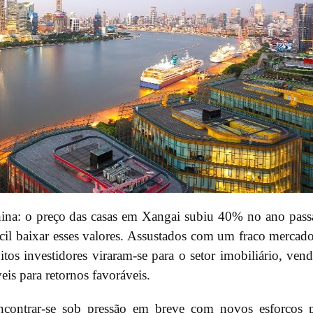
ina: o preço das casas em Xangai subiu 40% no ano pas
cil baixar esses valores. Assustados com um fraco mercad
os investidores viraram-se para o setor imobiliário, ven
s para retornos favoráveis.
ncontrar-se sob pressão em breve com novos esforços 