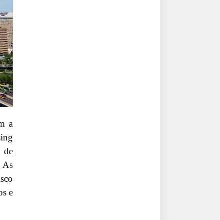
im a
sing
o de
. As
isco
os e