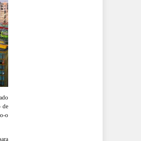
sado
o de
do-o
para