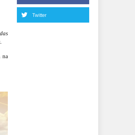
Twitter
das
.
a na