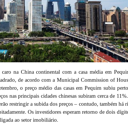
is caro na China continental com a casa média em Pequ
quadrado, de acordo com a Municipal Commission of Hou
tembro, o preço médio das casas em Pequim subiu pert
ços nas principais cidades chinesas subiram cerca de 11%
ão restringir a subida dos preços – contudo, também há r
itadamente. Os investidores esperam retorno de dois dígit
ligada ao setor imobiliário.