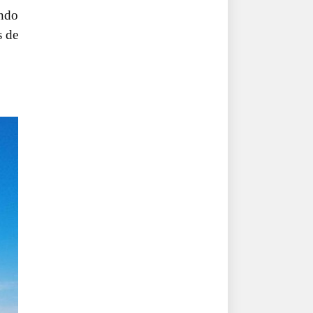
indo
s de