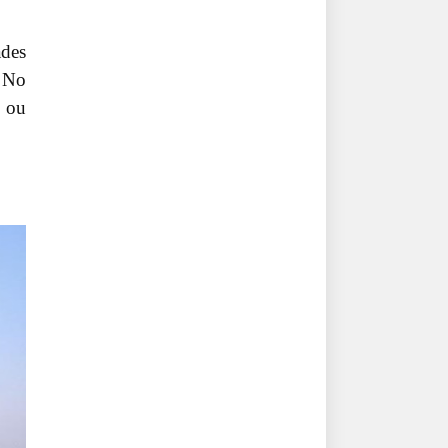
ades
. No
r ou