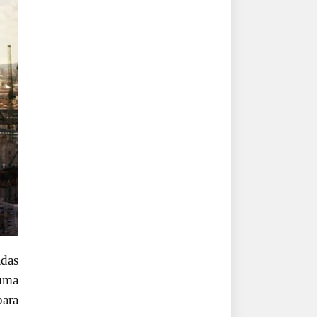
adas
 uma
para