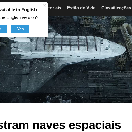
×
Artigos
Breves
Tutoriais
Estilo de Vida
Classificações
vailable in English.
the English version?
o
Yes
stram naves espaciais