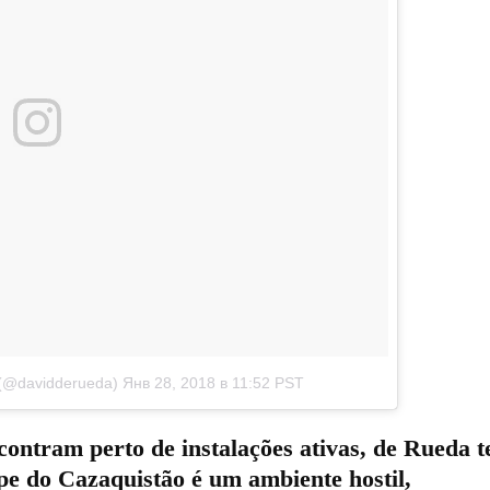
(@davidderueda)
Янв 28, 2018 в 11:52 PST
ontram perto de instalações ativas, de Rueda t
epe do Cazaquistão é um ambiente hostil,