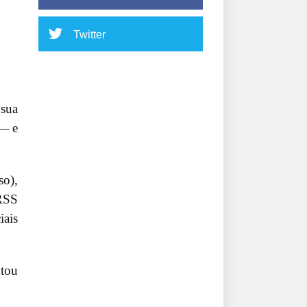
Twitter
 sua
 — e
so),
RSS
iais
ntou