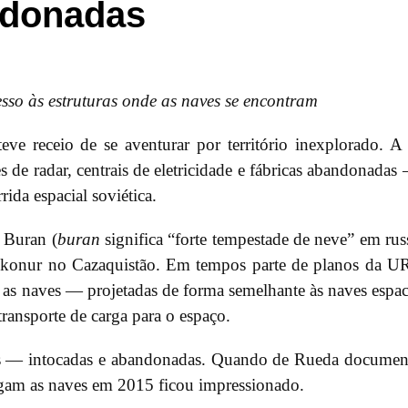
ndonadas
sso às estruturas onde as naves se encontram
e receio de se aventurar por território inexplorado. A
es de radar, centrais de eletricidade e fábricas abandonadas
ida espacial soviética.
 Buran (
buran
significa “forte tempestade de neve” em rus
konur no Cazaquistão. Em tempos parte de planos da U
, as naves — projetadas de forma semelhante às naves espac
nsporte de carga para o espaço.
das — intocadas e abandonadas. Quando de Rueda docume
igam as naves em 2015 ficou impressionado.