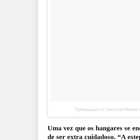
Публикация от David de Rueda 
Uma vez que os hangares se enc
de ser extra cuidadoso. “A est