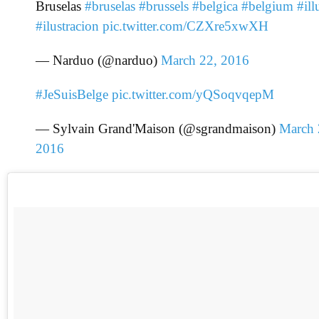
Bruselas
#bruselas
#brussels
#belgica
#belgium
#ill
#ilustracion
pic.twitter.com/CZXre5xwXH
— Narduo (@narduo)
March 22, 2016
#JeSuisBelge
pic.twitter.com/yQSoqvqepM
— Sylvain Grand'Maison (@sgrandmaison)
March 
2016