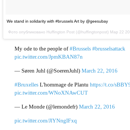
We stand in solidarity with #brussels Art by @geesubay
Фото опубликовано Huffington Post (@huffingtonpost)
Мар 22 20
My ode to the people of
#Brussels
#brusselsattack
pic.twitter.com/JpmKBAN87n
— Søren Juhl (@SoerenJuhl)
March 22, 2016
#Bruxelles
L'hommage de Plantu
https://t.co/sB
pic.twitter.com/WNoXNAwCUT
— Le Monde (@lemondefr)
March 22, 2016
pic.twitter.com/JlYNngIFxq