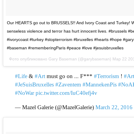
Our HEARTS go out to BRUSSELS!! And Ivory Coast and Turkey! 
senseless violence and terror has hurt innocent lives. #brussels #b
#ivorycoast #turkey #stopterrorism #bruxelles #hearts #hope #ga
#baseman #rememberingParis #peace #love #jesuisbruxelles
Фото опубликовано Gary Baseman (@garybaseman)
Мар 22 20
#Life
&
#Art
must go on ... F***
#Terrorism
!
#Ar
#JeSuisBruxelles
#Zaventem
#MannekenPis
#NoA
#NoWar
pic.twitter.com/IuC40efj4v
— Mazel Galerie (@MazelGalerie)
March 22, 2016