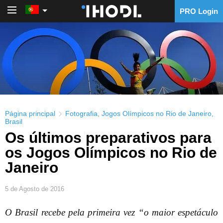
PRO Login
PRO Login
Página principal
Fotografia
,
Jogos Olímpicos no Rio de Janeiro
,
Brasil
Os últimos preparativos para
os Jogos Olímpicos no Rio de
Janeiro
5 de Agosto de 2016
O Brasil recebe pela primeira vez “o maior espetáculo