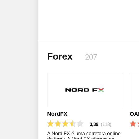
Forex
207
NordFX
OA
3,39
(113)
A Nord FX é uma corretora online