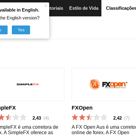
×
Artigos
Breves
Tutoriais
Estilo de Vida
Classificaçõe
vailable in English.
the English version?
o
Yes
mpleFX
FXOpen
2,43
(4)
2,42
(7)
impleFX é uma corretora de
A FX Open Aus é uma correto
x. A SimpleFX oferece as
online de forex. A FX Open