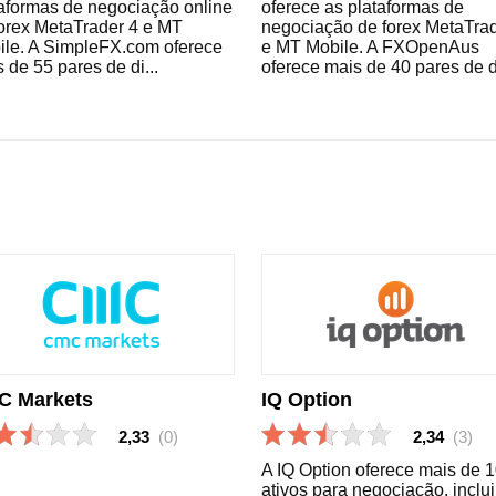
aformas de negociação online
oferece as plataformas de
orex MetaTrader 4 e MT
negociação de forex MetaTrad
ile. A SimpleFX.com oferece
e MT Mobile. A FXOpenAus
 de 55 pares de di...
oferece mais de 40 pares de di
C Markets
IQ Option
2,33
(0)
2,34
(3)
A IQ Option oferece mais de 
ativos para negociação, inclu