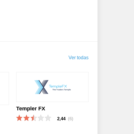
Ver todas
Templer FX
2,44
(6)