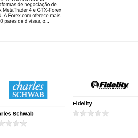
taformas de negociação de
ex MetaTrader 4 e GTX-Forex
. A Forex.com oferece mais
0 pares de divisas, o...
Fidelity
rles Schwab