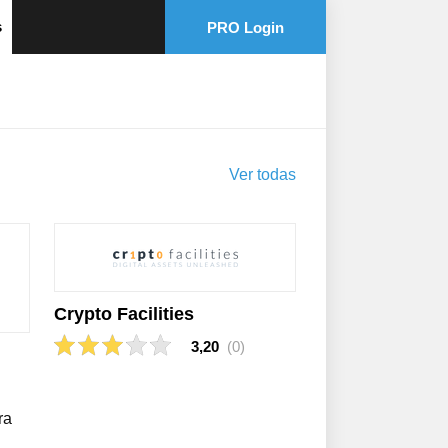
s
PRO Login
Ver todas
Crypto Facilities
3,20
(0)
ra