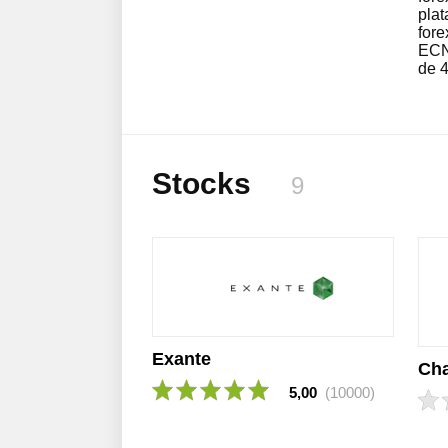
pla
for
ECN
de 4
Stocks
9
Exante
Cha
5,00
(10000)