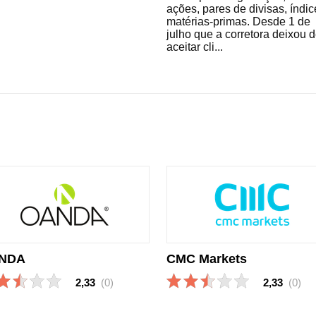
ações, pares de divisas, índic
matérias-primas. Desde 1 de
julho que a corretora deixou 
aceitar cli...
NDA
CMC Markets
2,33
(0)
2,33
(0)