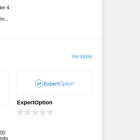
er 4
v...
Ver todas
ExpertOption
100
indo