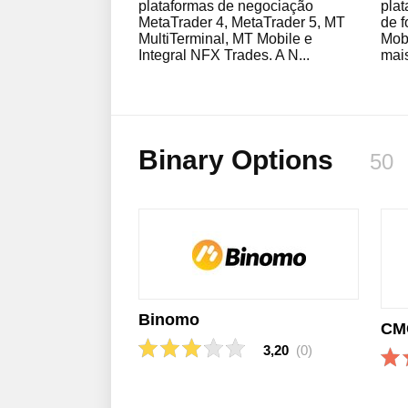
plataformas de negociação
plat
MetaTrader 4, MetaTrader 5, MT
de f
MultiTerminal, MT Mobile e
Mob
Integral NFX Trades. A N...
mais
Binary Options
50
Binomo
CM
3,20
(0)