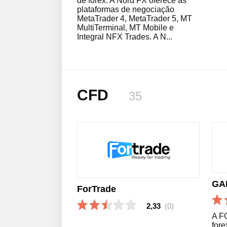
de forex. A Nord FX oferece as
plataformas de negociação
MetaTrader 4, MetaTrader 5, MT
MultiTerminal, MT Mobile e
Integral NFX Trades. A N...
CFD
35
GAI
ForTrade
2,33
(0)
A F
fore