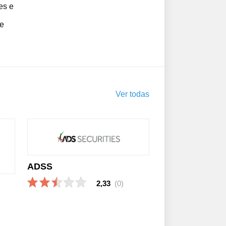
es e
de
Ver todas
ADSS
2,33
(0)