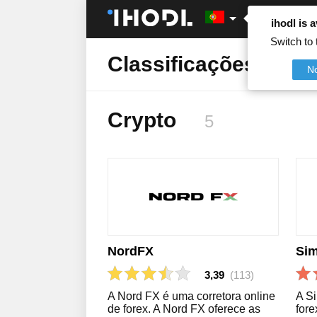
ihodl is a
Switch to 
Classificações
N
Crypto
5
NordFX
Si
3,39
(113)
A Nord FX é uma corretora online
A S
de forex. A Nord FX oferece as
fore