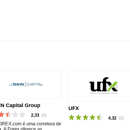
N Capital Group
UFX
2,33
(0)
4,32
(0)
OREX.com é uma corretora de
x. A Forex oferece as