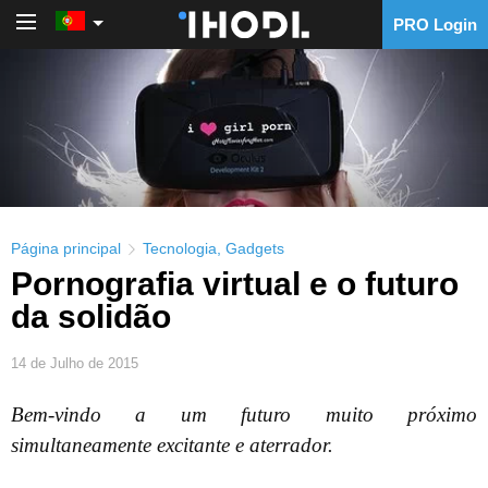
PRO Login
PRO Login
Página principal
Tecnologia
,
Gadgets
Pornografia virtual e o futuro
da solidão
14 de Julho de 2015
Bem-vindo a um futuro muito próximo
simultaneamente excitante e aterrador.