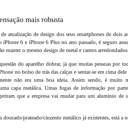
nsação mais robusta
e atualização de design dos seus smartphones de dois a
o iPhone 6 e iPhone 6 Plus no ano passado, é seguro ass
ão manter o mesmo design de metal e cantos arredondados
 questão do aparelho dobrar, já que muitas pessoas por to
hone no bolso de trás das calças e sentar-se em cima dele
mente não era uma boa ideia. Assim sendo, é muito m
a uma capa metálica. Umas fugas de informação por part
geriram que a empresa vai mudar para um alumínio de s
ns dourado/prateado/cinzento metálico já existentes, está a 