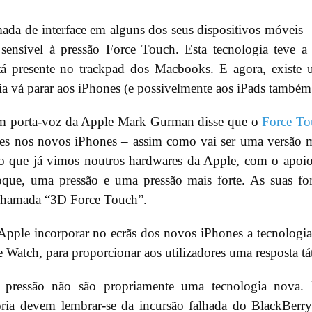
ada de interface em alguns dos seus dispositivos móveis 
ensível à pressão Force Touch. Esta tecnologia teve a
tá presente no trackpad dos Macbooks. E agora, existe
ia vá parar aos iPhones (e possivelmente aos iPads também
um porta-voz da Apple Mark Gurman disse que o
Force To
antes nos novos iPhones – assim como vai ser uma versão 
 ao que já vimos noutros hardwares da Apple, com o apoi
oque, uma pressão e uma pressão mais forte. As suas fo
 chamada “3D Force Touch”.
pple incorporar no ecrãs dos novos iPhones a tecnologi
Watch, para proporcionar aos utilizadores uma resposta tát
 à pressão não são propriamente uma tecnologia nova.
a devem lembrar-se da incursão falhada do BlackBerr