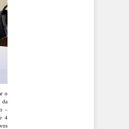
ar o
s da
lo –
e 4
ovos