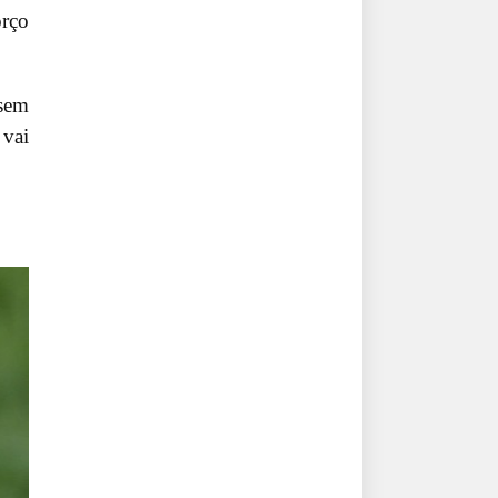
orço
 sem
 vai