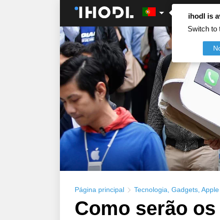
ihodl is a
Switch to 
N
Página principal
Tecnologia
,
Gadgets
,
Apple
Como serão os