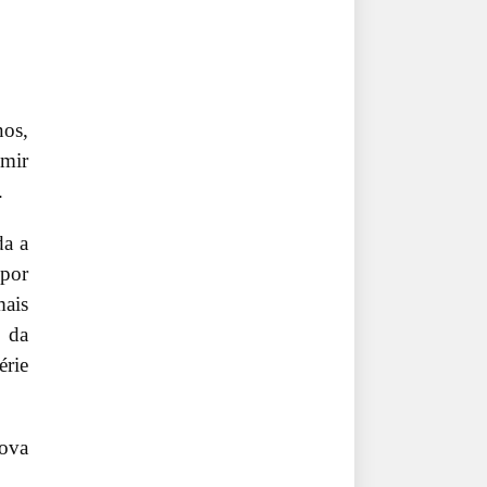
nos,
umir
.
da a
 por
ais
e da
érie
nova