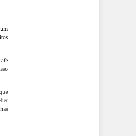
o um
itos
rafe
isso
 que
eber
nhas