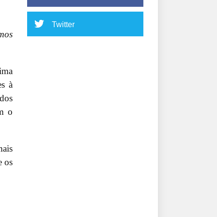
Twitter
emos
xima
es à
ados
om o
mais
e os