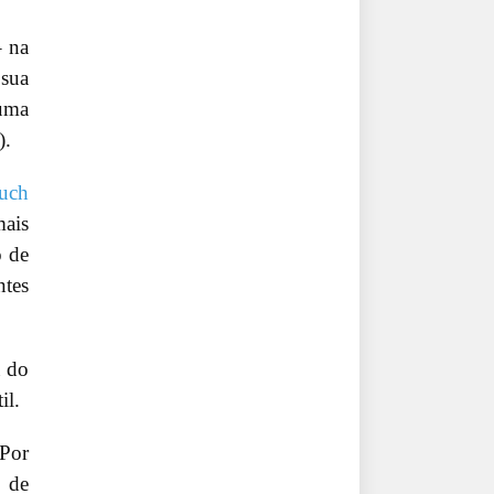
– na
 sua
 uma
).
uch
mais
o de
ntes
a do
il.
 Por
y de