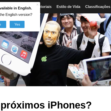
×
Artigos
Breves
Tutoriais
Estilo de Vida
Classificações
vailable in English.
the English version?
o
Yes
 próximos iPhones?