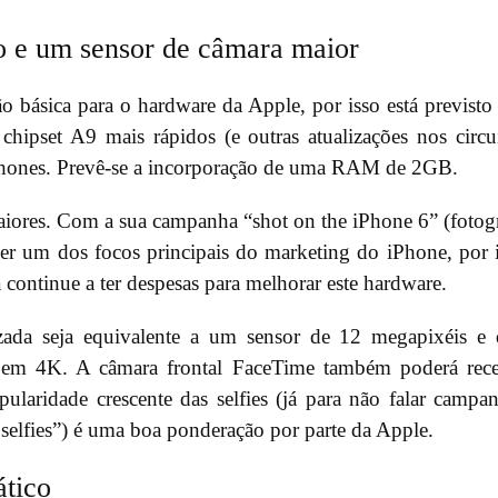
o e um sensor de câmara maior
ão básica para o hardware da Apple, por isso está previst
chipset A9 mais rápidos (e outras atualizações nos circu
hones. Prevê-se a incorporação de uma RAM de 2GB.
aiores. Com a sua campanha “shot on the iPhone 6” (fotog
ser um dos focos principais do marketing do iPhone, por 
continue a ter despesas para melhorar este hardware.
lizada seja equivalente a um sensor de 12 megapixéis e
o em 4K. A câmara frontal FaceTime também poderá rec
ularidade crescente das selfies (já para não falar campa
a selfies”) é uma boa ponderação por parte da Apple.
ático