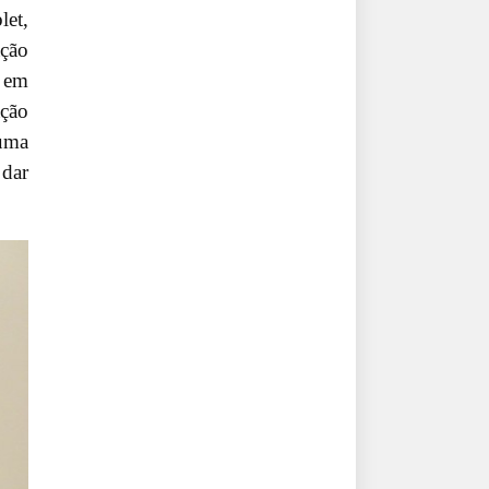
let,
ação
o em
ação
 uma
 dar