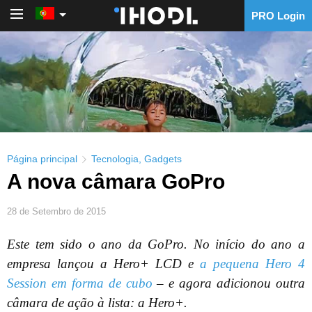
PRO Login
PRO Login
Página principal
Tecnologia
,
Gadgets
A nova câmara GoPro
28 de Setembro de 2015
Este tem sido o ano da GoPro. No início do ano a
empresa lançou a Hero+ LCD e
a pequena Hero 4
Session em forma de cubo
– e agora adicionou outra
câmara de ação à lista: a Hero+.