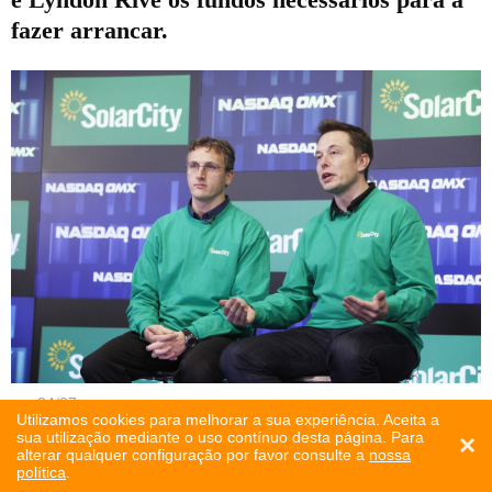
fazer arrancar.
24
/
37
Utilizamos cookies para melhorar a sua experiência. Aceita a
sua utilização mediante o uso contínuo desta página. Para
×
alterar qualquer configuração por favor consulte a
nossa
De volta à Tesla, nem tudo foram rosas. Sob
política
.