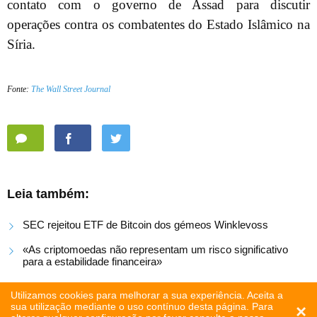
contato com o governo de Assad para discutir
operações contra os combatentes do Estado Islâmico na
Síria.
Fonte:
The Wall Street Journal
Leia também:
SEC rejeitou ETF de Bitcoin dos gémeos Winklevoss
«As criptomoedas não representam um risco significativo
para a estabilidade financeira»
Fundador da Coinbase lançou plataforma de beneficência
Utilizamos cookies para melhorar a sua experiência. Aceita a
sua utilização mediante o uso contínuo desta página. Para
×