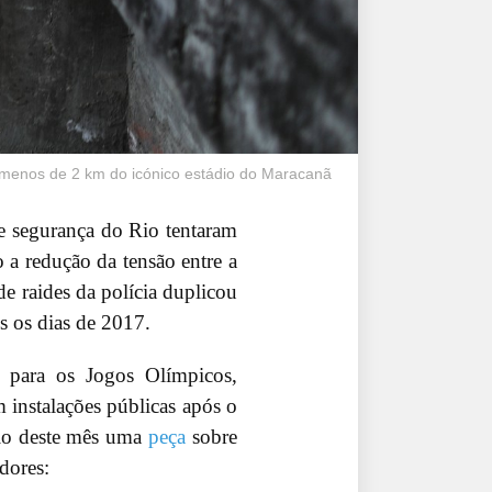
a menos de 2 km do icónico estádio do Maracanã
e segurança do Rio tentaram
 a redução da tensão entre a
e raides da polícia duplicou
os os dias de 2017.
e para os Jogos Olímpicos,
m instalações públicas após o
cio deste mês uma
peça
sobre
dores: