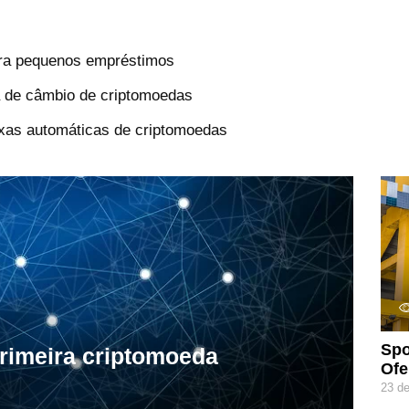
para pequenos empréstimos
ma de câmbio de criptomoedas
xas automáticas de criptomoedas
Spo
primeira criptomoeda
Ofe
23 d