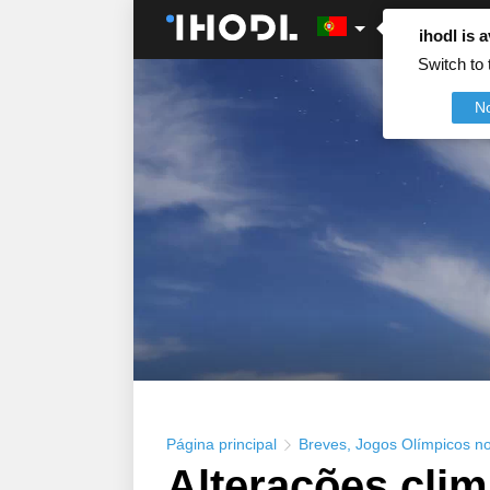
ihodl is a
Switch to 
N
Página principal
Breves
,
Jogos Olímpicos no
Alterações clim