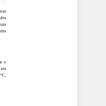
uras
ades
nais
ades
ar o
 em
1ºC,