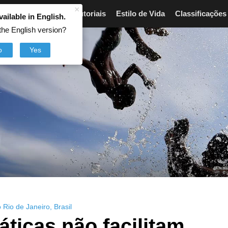
×
Artigos
Breves
Tutoriais
Estilo de Vida
Classificações
vailable in English.
the English version?
o
Yes
 Rio de Janeiro
,
Brasil
áticas não facilitam