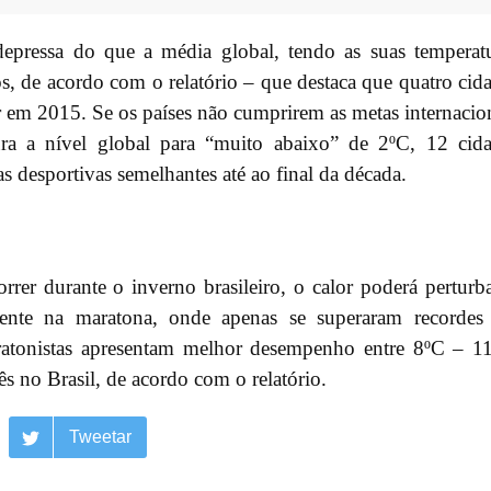
epressa do que a média global, tendo as suas temperat
, de acordo com o relatório – que destaca que quatro cid
or em 2015. Se os países não cumprirem as metas internacio
ura a nível global para “muito abaixo” de 2ºC, 12 cid
das desportivas semelhantes até ao final da década.
rer durante o inverno brasileiro, o calor poderá perturb
mente na maratona, onde apenas se superaram recordes
ratonistas apresentam melhor desempenho entre 8ºC – 1
s no Brasil, de acordo com o relatório.
Tweetar