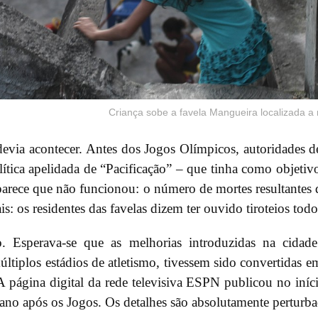
Criança sobe a favela Mangueira localizada 
evia acontecer. Antes dos Jogos Olímpicos, autoridades d
ítica apelidada de “Pacificação” – que tinha como objetivo
parece que não funcionou: o número de mortes resultantes d
s: os residentes das favelas dizem ter ouvido tiroteios tod
. Esperava-se que as melhorias introduzidas na cidad
ltiplos estádios de atletismo, tivessem sido convertidas e
A página digital da rede televisiva ESPN publicou no iní
no após os Jogos. Os detalhes são absolutamente perturba