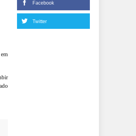
Facebook
Twitter
a em
mbir
çado